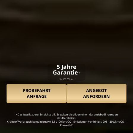
5 Jahre
Garantie
*
bis 100.000 km
PROBEFAHRT
ANGEBOT
ANFRAGE
ANFORDERN
* Das jeweils zuerst Erreichte gilt. Es gelten die allgemeinen Garantiebedingungen
des Herstellers.
Kraftstoffverbrauch kombiniert: 9,0-6,1 l/100 km;
CO
-Emissionen kombiniert: 205-139g/km; CO
-
2
2
Klasse G-E.