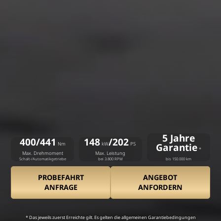
5 Jahre
400/441
148
/202
Nm
kW
PS
Garantie
*
Max. Drehmoment
Max. Leistung
Schalt-/Automatikgetriebe
bei 3.800 RPM
bis 150.000 km
PROBEFAHRT
ANGEBOT
ANFRAGE
ANFORDERN
* Das jeweils zuerst Erreichte gilt. Es gelten die allgemeinen Garantiebedingungen