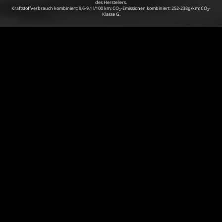
des Herstellers.
Kraftstoffverbrauch kombiniert: 9,6-9,1 l/100 km;
CO
-Emissionen kombiniert: 252-238g/km; CO
-
2
2
Klasse G.