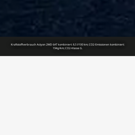
Kraftstoffverbrauch Actyon 2WD 6AT kombiniert: 8,5 l/100 km; CO2-Emissionen kombiniert:
194g/km; CO2-Klasse G.