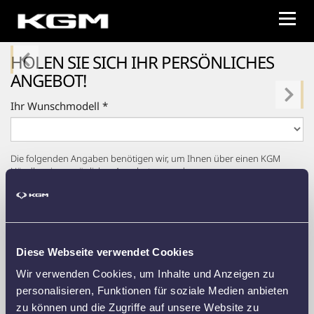
HOLEN SIE SICH IHR PERSÖNLICHES
ANGEBOT!
Ihr Wunschmodell *
Die folgenden Angaben benötigen wir, um Ihnen über einen KGM
Händler ein persönliches Angebot zu senden.
Frau
Herr *
Vorname *
Diese Webseite verwendet Cookies
Nachname *
Wir verwenden Cookies, um Inhalte und Anzeigen zu
personalisieren, Funktionen für soziale Medien anbieten
E-Mail *
zu können und die Zugriffe auf unsere Website zu