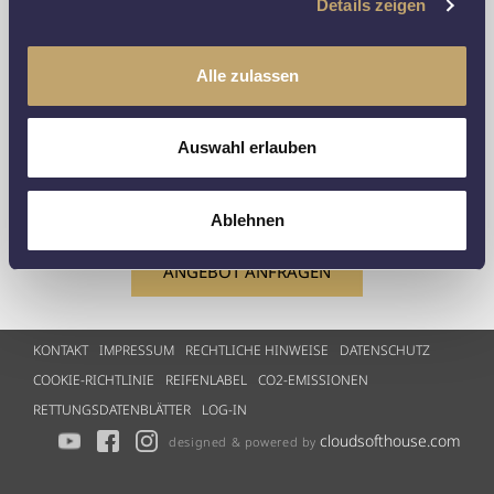
Details zeigen
Angeboten gespeichert, verarbeitet und genutzt werden dürfen.
Ich kann diese Einwilligung jederzeit für die Zukunft widerrufen,
entweder per Telefon oder über E-Mail.
Alle zulassen
Ich möchte hierzu per E-Mail kontaktiert werden.
Ich möchte hierzu per Telefon kontaktiert werden.
Auswahl erlauben
Telefon
Ablehnen
ANGEBOT ANFRAGEN
KONTAKT
IMPRESSUM
RECHTLICHE HINWEISE
DATENSCHUTZ
COOKIE-RICHTLINIE
REIFENLABEL
CO2-EMISSIONEN
RETTUNGSDATENBLÄTTER
LOG-IN
cloudsofthouse.com
designed & powered by